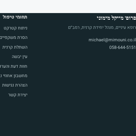
תחומי טיפול
פרופ׳ מייקל מימוני
רופא עיניים, מנהל יחידת קרנית, רמב״ם
ניתוח קטרקט
הסרת משקפיים ב
michael@mimouni.co.il
השתלת קרנית
058-644-5151
עין יבשה
חוות דעת והערכ
מחשבון אחוזי נכ
הצהרת נגישות
יצירת קשר