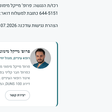
רכז/ת הנגשה: פרופ’ מייקל מימוני
644-5151 כתובת למשלוח דואר: גלגלי הפלדה 11, הרצליה פיתוח
הצהרת נגישות עודכנה 11.07.2026
פרופ׳ מייקל מימוני
רופא עיניים, מנהל יח
פרופ׳ מייקל מימוני 
כפרופ׳ חבר קליני בפ
דירוג DUNS 100, המבוסס על סקר שנערך בקרב רופאי עיניים בישראל.
יצירת קשר