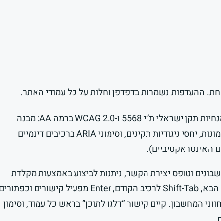
חת. ההעדפות נשמרות בדפדפן וחלות על כל עמודי האתר.
האתר תוכנן ונבנה בהתאם להנחיות תקן ישראלי ת”י 5568 ו-WCAG 2.0 ברמה AA: מבנה
כותרות תקין, טקסט חלופי לתמונות, יחסי ניגודיות תקינים, וסימוני ARIA ברכיבים דינמיים
ם האינטראקטיביים).
בונים וטופס יצירת הקשר, ניתנות לביצוע באמצעות מקלדת
בלבד: מקש Tab מעביר לרכיב הבא, Shift-Tab לרכיב הקודם, Enter מפעיל קישורים וכפתורי
ני המחשבון. קיים קישור “דלגו לתוכן” בראש כל עמוד, וסימון
.