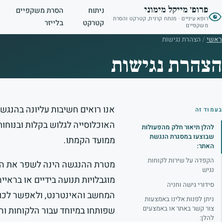
פרופ׳ מייקל מימוני
ניתוח
הסרת משקפיים
רופא עיניים · מנתח קרנית, קטרקט והסרת
קטרקט
בלייזר
משקפיים
ראשי
/
הצהרת נגישות
הצהרת נגישות
אנו רואים חשיבות עליונה בהנגש
בעמוד זה
האוכלוסייה לגלוש בקלות ובנוחו
להלן תיאור חלק מהפעולות
שבוצעו במסגרת הנגשת
ממועד הקמתו.
האתר:
הקפדה על שירות לקוחות
מטרת ההנגשה הינה לשפר את האתר
נגיש
מוגבלויות תנועה בידיים או בראי
סידורי גישה וחניה
המחשב והאינטרנט, ולאפשר לכולם
ניתן לפנות אלינו באמצעות
צור קשר באתר או באמצעים
שפותחו במיוחד עבור הלקוחות וה
להלן: