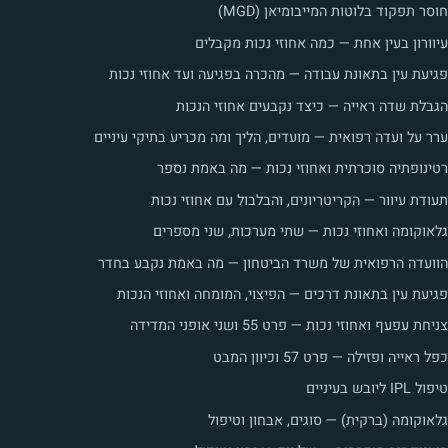
חוסר תפקוד בלוטות המייבומיאן (MGD)
עיוורון בעין אחת — כמה אחוזי נכות מקבלים
פגיעת עין בתאונת עבודה — מהכרה בפגיעה ועד אחוזי נכות
הגבלת שדה ראייה — כיצד נקבעים אחוזי הנכות
ערר על ועדה רפואית — מועדים, הליך ומה מכריע בתיקי עיניים
רטינופתיה סוכרתית ואחוזי נכות — מה באמת נספר
תעודת עיוור — הקריטריונים, והבלבול עם אחוזי נכות
גלאוקומה ואחוזי נכות — שתי מערכות, שני מספרים
הוועדה הרפואית של משרד הביטחון — מה באמת נקבע בחדר
פגיעת עין בתאונת דרכים — הפיצוי, המומחה ואחוזי הנכות
צניחת עפעף ואחוזי נכות — פרט 55 ושני אופני המדידה
כפל ראייה ופזילה — פרט 57 וכיוון המבט
טיפול IPL ליובש בעיניים
גלאוקומה (ברקית) — סוגים, אבחון וטיפול