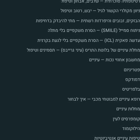
רטינופתיה סוכרתית — שלבים, אבחון וטיפול
ניוון מקולרי הקשור לגיל — יבש, רטוב וטיפול
הבזקים, זבובים והיפרדות רשתית — מתי להיבדק בדחיפות
ניתוח סמייל (SMILE) — הסרת משקפיים בלי מתלה
עדשה פאקית (ICL) — הסרת משקפיים בלי לגעת בקרנית
מחלת עיניים של בלוטת התריס (עיני גרייבס) — תסמינים וטיפול
מחשבון אחוזי נכות — עיניים
פטריגיום
דמודקס
בלפריטיס
רופא עיניים למבוטחי מכבי — איך לבחור
מחלות עיניים
קומפרסים לעין
הילוקומוד
טיפות עיניים אנטיביוטיות